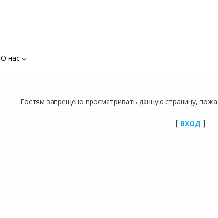
О нас
keyboard_arrow_down
Гостям запрещено просматривать данную страницу, пожалу
[
]
ВХОД