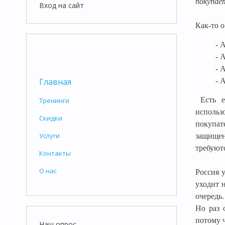
покупае
Вход на сайт
Как-то о
- 
- 
- 
- 
Главная
Есть 
Тренинги
использ
Скидки
покупат
Услуги
защищен
требуют
Контакты
О нас
Россия 
уходит 
очередь
Но раз 
потому ч
Наш опрос