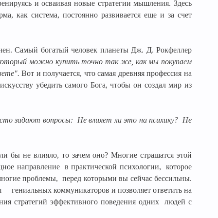
ренируясь и осваивая новые стратегии мышления. Здесь
ма, как система, постоянно развивается еще и за счет
ичен. Самый богатый человек планеты Дж. Д. Рокфеллер
который можно купить точно так же, как мы покупаем
свете".
Вот и получается, что самая древняя профессия на
искусству убедить самого Бога, чтобы он создал мир из
асто задают вопросы:
Не влияет ли это на психику?
Не
ли бы не влияло, то зачем оно? Многие страшатся этой
щное направление
в практической психологии,
которое
многие проблемы,
перед которыми вы сейчас бессильны.
я
гениальных коммуникаторов и позволяет ответить на
ния стратегий эффективного поведения одних
людей с