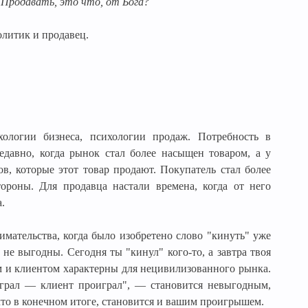
. Продавать, это что, от Бога?
политик и продавец.
хологии бизнеса, психологии продаж. Потребность в
едавно, когда рынок стал более насыщен товаром, а у
в, которые этот товар продают. Покупатель стал более
роны. Для продавца настали времена, когда от него
.
мательства, когда было изобретено слово "кинуть" уже
не выгодны. Сегодня ты "кинул" кого-то, а завтра твоя
ом и клиентом характерны для нецивилизованного рынка.
грал — клиент проиграл", — становится невыгодным,
 что в конечном итоге, становится и вашим проигрышем.