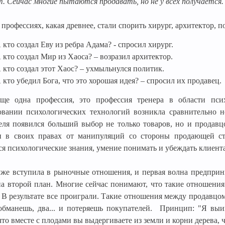
т. Сейчас многие пытаются продавать, но не у всех получается
 профессиях, какая древнее, стали спорить хирург, архитектор, 
А кто создал Еву из ребра Адама? - спросил хирург.
А кто создал Мир из Хаоса? – возразил архитектор.
А кто создал этот Хаос? – ухмыльнулся политик.
А кто убедил Бога, что это хорошая идея? – спросил их продавец.
еще одна профессия, это профессия тренера в области пси
овании психологических технологий возникла сравнительно н
еля появился больший выбор не только товаров, но и продавцо
 в своих правах от манипуляций со стороны продающей сто
ся психологические знания, умение понимать и убеждать клиента
уже вступила в рыночные отношения, и первая волна предприни
на второй план. Многие сейчас понимают, что такие отношения 
. В результате все проиграли. Такие отношения между продавц
обманешь, два... и потеряешь покупателей.
Принцип: "Я выи
то вместе с плодами вы выдергиваете из земли и корни дерева,