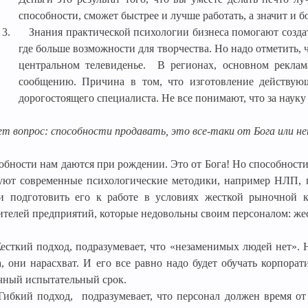
способности, сможет быстрее и лучше работать, а значит и б
3.
Знания практической психологии бизнеса помогают созда
где больше возможности для творчества. Но надо отметить, 
центральном телевиденье.
В регионах, основном рекла
сообщению. Причина в том, что изготовление действующ
дорогостоящего специалиста. Не все понимают, что за науку
ет вопрос: способности продавать, это все-таки от Бога или н
обности нам даются при рождении. Это от Бога! Но способности 
уют современные психологические методики, например НЛП, 
 подготовить его к работе в условиях жесткой рыночной ко
ителей предприятий, которые недовольны своим персоналом: же
есткий подход, подразумевает, что «незаменимых людей нет». 
а, они нарасхват. И его все равно надо будет обучать корпор
чный испытательный срок.
Гибкий подход,
подразумевает, что персонал должен время от