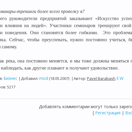
еминары-тренинги более всего провожу я?
его руководители предприятий заказывают «Искусство усп
ии влияния на людей». Участники семинаров тренируют свой 
ии поведения. Они становятся более гибкими.
Это проблема
ика. Сейчас, чтобы преуспевать, нужно постоянно учиться, 
 самому.
ак река, она постоянно меняется, и мы тоже должны меняться п
 наблюдать, как другие плавают и получают удовольствие.
Бизнес
mod
E
W
я
:
|
Добавил
:
(18.05.2007)
|
Автор
:
Pavel Barabash
ров
:
5217
Добавлять комментарии могут только зарег
[
Регистрация
|
Вх