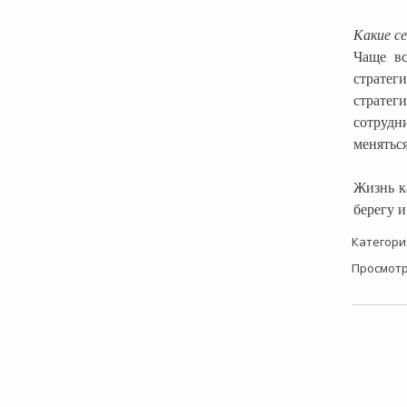
Какие с
Чаще вс
стратег
стратег
сотрудн
меняться
Жизнь к
берегу и
Категори
Просмот