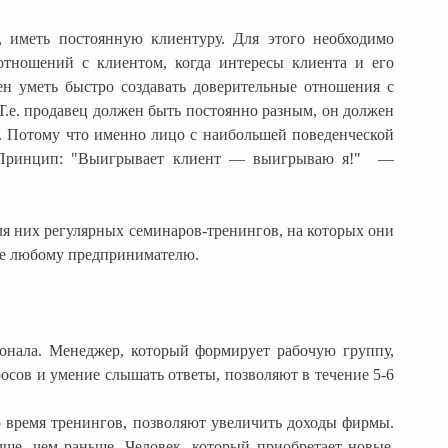
 иметь постоянную клиентуру. Для этого необходимо
отношений с клиентом, когда интересы клиента и его
н уметь быстро создавать доверительные отношения с
 Т.е. продавец должен быть постоянно разным, он должен
ью. Потому что именно лицо с наибольшей поведенческой
е. Принцип: "Выигрывает клиент — выигрываю я!" —
я них регулярных семинаров-тренингов, на которых они
ые любому предпринимателю.
онала.
Менеджер, который формирует рабочую группу,
осов и умение слышать ответы, позволяют в течение 5-6
 время тренингов, позволяют увеличить доходы фирмы.
учше, чем раньше. Человек, который приобретает новые