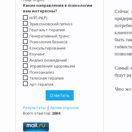
Какие направления в психологии
вам интересны?
Сейчас 
НЛП (NLP)
придерж
Эриксоновский гипноз
потребн
Гештальт-терапия
клиенто
Генеративный транс
быть та
Психология бизнеса
гибкост
Консультирование
позволя
Коучинг
Анализ сновидений
Управление здоровьем
Самый э
Психоанализ
будут р
Телесная терапия
Арт-терапия
Что же 
|
Результаты
Архив опросов
Всего ответов:
2604