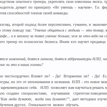
водством опытного тренера, укреплять свои извилины мозга, т
водитель думает по принципу «Не умеешь – научим». Т.е. фир
ития способностей членов своей команды.
взгляд, второй подход более перспективен, гуманен, и эконом
о этому поводу так:
"Умение общаться с людьми — это товар, 
кофе... и я заплачу за такое умение больше, чем за что-либо на 
 это тренер по психологии бизнеса. Иначе кто научит продавца 
ятся изменений, боятся гипноза, боятся аббревиатуры НЛП, ч
ие ли это в наши головы?
аю чистосердечно: Влияет ли?
- Да!
Вторжение ли?
- Да!
Ес
атуры, но это от непонимания и незнания. НЛП - это новое мо
 зарекомендовало себя.
НЛП
позволяет вам научиться решать 
ыло
создано
специалистами,
изучавшим
стратегии поведени
“Как люди думают,
когда они думают?”,
дает методики изуче
бучения других.
Гениальности
можно
обучать.