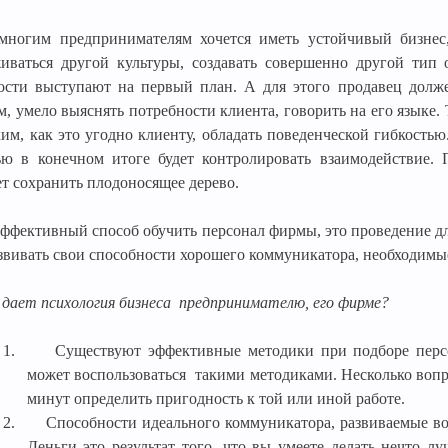
многим предпринимателям хочется иметь устойчивый бизнес,
иваться другой культуры, создавать совершенно другой тип 
ости выступают на первый план. А для этого продавец долже
м, умело выяснять потребности клиента, говорить на его языке.
ким, как это угодно клиенту, обладать поведенческой гибкост
ью в конечном итоге будет контролировать взаимодействи
ет сохранить плодоносящее дерево.
ффективный способ обучить персонал фирмы, это проведение дл
азвивать свои способности хорошего коммуникатора, необходим
дает психология бизнеса
предпринимателю, его фирме?
1.
Существуют эффективные методики при подборе перс
может воспользоваться
такими методиками. Несколько вопр
минут определить пригодность к той или иной работе.
2.
Способности идеального коммуникатора, развиваемые во
Деньги это результат того, что вы умеете делать нечто л