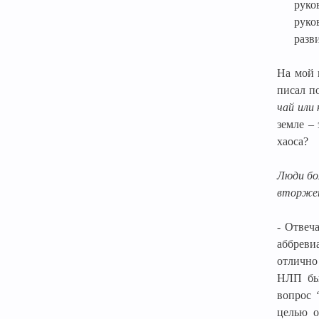
руко
руко
разв
На мой 
писал п
чай или 
земле –
хаоса?
Люди бо
вторжен
- Отвеч
аббреви
отлично
НЛП
б
вопрос
целью
о